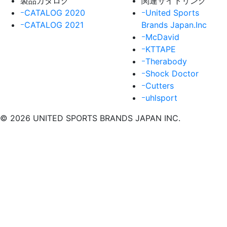
製品カタログ
関連サイトリンク
ｰCATALOG 2020
ｰUnited Sports
ｰCATALOG 2021
Brands Japan.Inc
ｰMcDavid
ｰKTTAPE
ｰTherabody
ｰShock Doctor
ｰCutters
ｰuhlsport
© 2026 UNITED SPORTS BRANDS JAPAN INC.