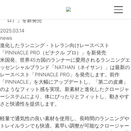
トップ
>
ニュース
>
進化したランニング・トレラン
向けレースベスト 「PINNACLE PRO（ピナクル プ
ロ）」を新発売
2025.03.14
news
進化したランニング・トレラン向けレースベスト
「PINNACLE PRO（ピナクル プロ）」を新発売
米国発、世界45カ国のランナーに愛用されるランニングエ
ッセンシャルブランド「NATHAN（ネイサン）」は最新の
レースベスト「PINNACLE PRO」を発売します。前作
「PINNACLE」を大幅にアップデートし、「第二の皮膚」
のようなフィット感を実現。新素材と進化したクロージャ
ーシステムにより、体にぴったりとフィットし、動きやす
さと快適性を提供します。
軽量で通気性の良い素材を使用し、長時間のランニングや
トレイルランでも快適。素早い調整が可能なクロージャー