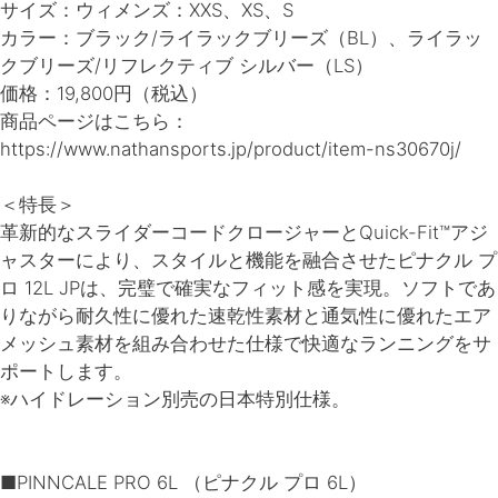
サイズ：ウィメンズ：XXS、XS、S
カラー：ブラック/ライラックブリーズ（BL）、ライラッ
クブリーズ/リフレクティブ シルバー（LS）
価格：19,800円（税込）
商品ページはこちら：
https://www.nathansports.jp/product/item-ns30670j/
＜特長＞
革新的なスライダーコードクロージャーとQuick-Fit™アジ
ャスターにより、スタイルと機能を融合させたピナクル プ
ロ 12L JPは、完璧で確実なフィット感を実現。ソフトであ
りながら耐久性に優れた速乾性素材と通気性に優れたエア
メッシュ素材を組み合わせた仕様で快適なランニングをサ
ポートします。
※ハイドレーション別売の日本特別仕様。
■PINNCALE PRO 6L （ピナクル プロ 6L）