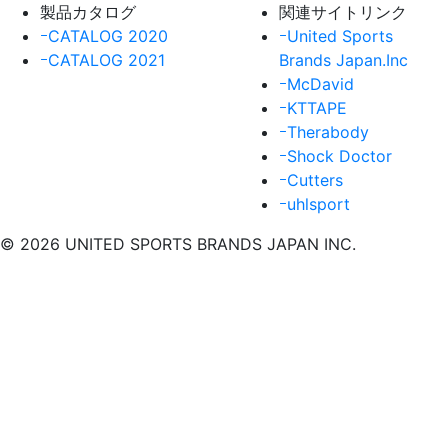
製品カタログ
関連サイトリンク
ｰCATALOG 2020
ｰUnited Sports
ｰCATALOG 2021
Brands Japan.Inc
ｰMcDavid
ｰKTTAPE
ｰTherabody
ｰShock Doctor
ｰCutters
ｰuhlsport
© 2026 UNITED SPORTS BRANDS JAPAN INC.